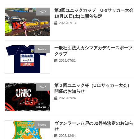
第3回ユニックカップ U-9サッカー大会
NCP
10月10日(土)に開催決定
2026/07/13
一般社団法人カシマアカデミースポーツ
News
クラブ
2026/07/01
第２回ユニック杯（U11サッカー大会）
NCP
開催のお知らせ
2026/02/24
ヴァンラーレ八戸のJ2昇格決定のお知ら
News
せ
2025/12/04