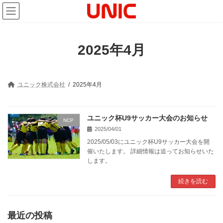
コ
ナ
ン
ビ
テ
ゲ
ン
ー
ツ
シ
2025年4月
へ
ョ
ス
ン
キ
に
ッ
移
プ
動
ユニック株式会社
2025年4月
ユニック杯U9サッカー大会のお知らせ
NCP
2025/04/01
2025/05/03にユニック杯U9サッカー大会を開
催いたします。 詳細情報は追ってお知らせいた
します。
続きを読む
最近の投稿